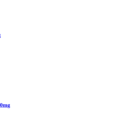
g
+ 10mg