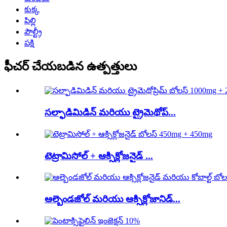
కుక్క
పిల్లి
పౌల్ట్రీ
పక్షి
ఫీచర్ చేయబడిన ఉత్పత్తులు
సల్ఫాడిమిడిన్ మరియు ట్రైమెథోప్...
టెట్రామిసోల్ + ఆక్సిక్లోజనైడ్ ...
ఆల్బెండజోల్ మరియు ఆక్సిక్లోజానిడ్...