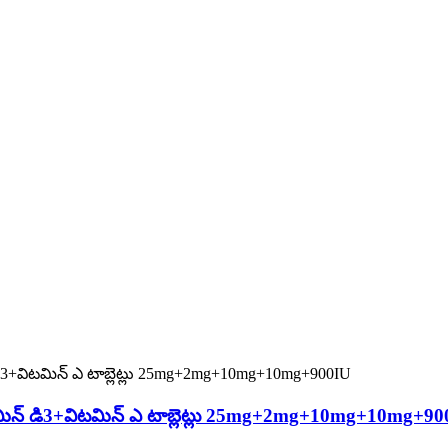
ిటమిన్ డి3+విటమిన్ ఎ టాబ్లెట్లు 25mg+2mg+10mg+10mg+9