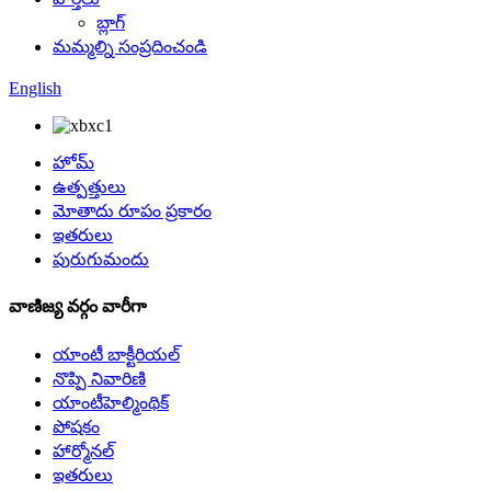
బ్లాగ్
మమ్మల్ని సంప్రదించండి
English
హోమ్
ఉత్పత్తులు
మోతాదు రూపం ప్రకారం
ఇతరులు
పురుగుమందు
వాణిజ్య వర్గం వారీగా
యాంటీ బాక్టీరియల్
నొప్పి నివారిణి
యాంటీహెల్మింథిక్
పోషకం
హార్మోనల్
ఇతరులు