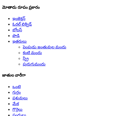
మోతాదు రూపం ప్రకారం
ఇంజెక్షన్
ఓరల్ లిక్విడ్
బోలస్
పొడి
ఇతరులు
పెంపుడు జంతువుల మందు
కంటి మందు
స్ప్రే
పురుగుమందు
జాతుల వారీగా
ఒంటె
గుర్రం
పశువులు
మేక
గొర్రెలు
పందులు