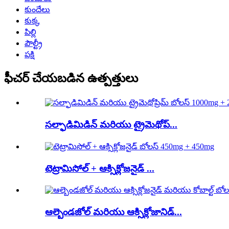
కుందేలు
కుక్క
పిల్లి
పౌల్ట్రీ
పక్షి
ఫీచర్ చేయబడిన ఉత్పత్తులు
సల్ఫాడిమిడిన్ మరియు ట్రైమెథోప్...
టెట్రామిసోల్ + ఆక్సిక్లోజనైడ్ ...
ఆల్బెండజోల్ మరియు ఆక్సిక్లోజానిడ్...