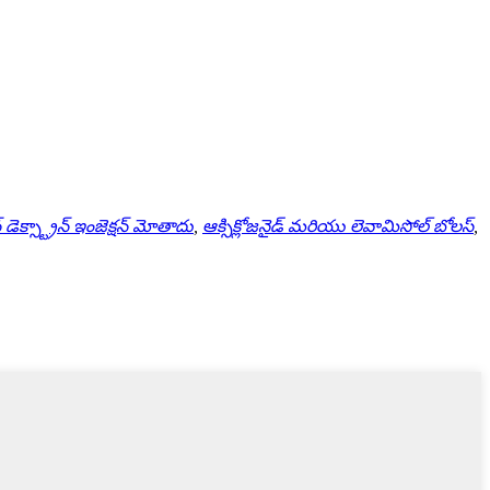
డెక్స్ట్రాన్ ఇంజెక్షన్ మోతాదు
,
ఆక్సిక్లోజనైడ్ మరియు లెవామిసోల్ బోలస్
,