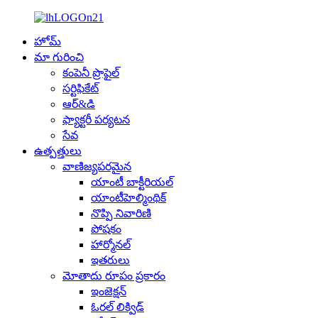
హోమ్
మా గురించి
కంపెనీ ప్రొఫైల్
సర్టిఫికేట్
ఆర్&డి
ఫ్యాక్టరీ పర్యటన
సేవ
ఉత్పత్తులు
వాణిజ్యపరమైన
యాంటీ బాక్టీరియల్
యాంటీహెల్మింథిక్
నొప్పి నివారిణి
పోషకం
హార్మోనల్
ఇతరులు
మోతాదు రూపం ప్రకారం
ఇంజెక్షన్
ఓరల్ లిక్విడ్