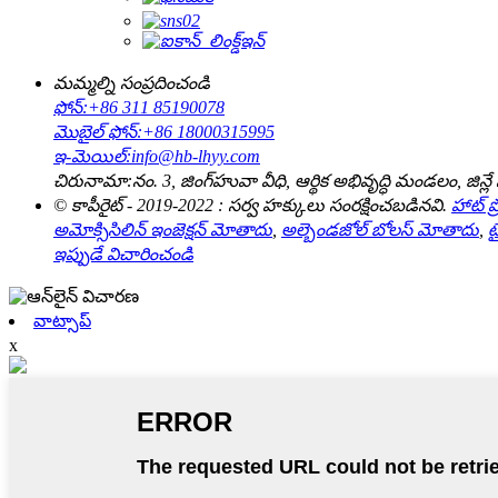
మమ్మల్ని సంప్రదించండి
ఫోన్:
+86 311 85190078
మొబైల్ ఫోన్:
+86 18000315995
ఇ-మెయిల్:
info@hb-lhyy.com
చిరునామా:
నం. 3, జింగ్‌హువా వీధి, ఆర్థిక అభివృద్ధి మండలం, జిన్లే 
© కాపీరైట్ - 2019-2022 : సర్వ హక్కులు సంరక్షించబడినవి.
హాట్ ప్ర
అమోక్సిసిలిన్ ఇంజెక్షన్ మోతాదు
,
అల్బెండజోల్ బోలస్ మోతాదు
,
ట
ఇప్పుడే విచారించండి
వాట్సాప్
x