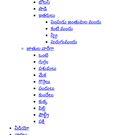
బోలస్
పొడి
ఇతరులు
పెంపుడు జంతువుల మందు
కంటి మందు
స్ప్రే
పురుగుమందు
జాతుల వారీగా
ఒంటె
గుర్రం
పశువులు
మేక
గొర్రెలు
పందులు
కుందేలు
కుక్క
పిల్లి
పౌల్ట్రీ
పక్షి
వీడియో
వార్తలు