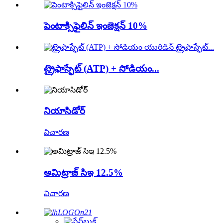
పెంటాక్సిఫైలిన్ ఇంజెక్షన్ 10%
ట్రైఫాస్ఫేట్ (ATP) + సోడియం...
నియాసిడోర్
విచారణ
అమిట్రాజ్ సిఇ 12.5%
విచారణ