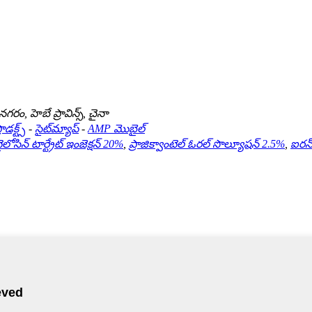
నగరం, హెబే ప్రావిన్స్, చైనా
ొడక్ట్స్
-
సైట్‌మ్యాప్
-
AMP మొబైల్
ైలోసిన్ టార్ట్రేట్ ఇంజెక్షన్ 20%
,
ప్రాజిక్వాంటెల్ ఓరల్ సొల్యూషన్ 2.5%
,
ఐరన్ 