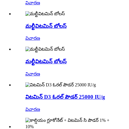
విచారణ
మల్టీవిటమిన్ బోలస్
విచారణ
మల్టీవిటమిన్ బోలస్
విచారణ
విటమిన్ D3 ఓరల్ పౌడర్ 25000 IU/g
విచారణ