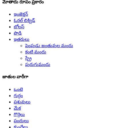
మోతాదు రూపం ప్రకారం
ఇంజెక్షన్
ఓరల్ లిక్విడ్
బోలస్
పొడి
ఇతరులు
పెంపుడు జంతువుల మందు
కంటి మందు
స్ప్రే
పురుగుమందు
జాతుల వారీగా
ఒంటె
గుర్రం
పశువులు
మేక
గొర్రెలు
పందులు
కుందేలు