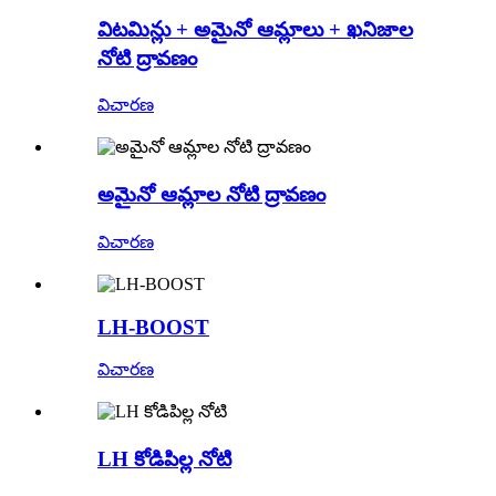
విటమిన్లు + అమైనో ఆమ్లాలు + ఖనిజాల
నోటి ద్రావణం
విచారణ
అమైనో ఆమ్లాల నోటి ద్రావణం
విచారణ
LH-BOOST
విచారణ
LH కోడిపిల్ల నోటి