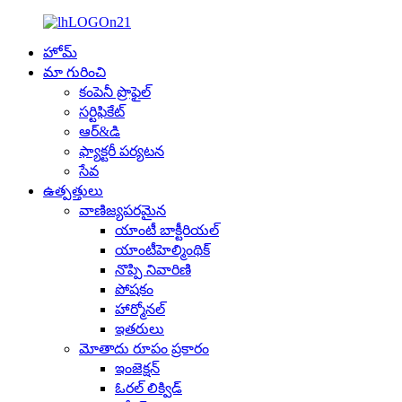
హోమ్
మా గురించి
కంపెనీ ప్రొఫైల్
సర్టిఫికేట్
ఆర్&డి
ఫ్యాక్టరీ పర్యటన
సేవ
ఉత్పత్తులు
వాణిజ్యపరమైన
యాంటీ బాక్టీరియల్
యాంటీహెల్మింథిక్
నొప్పి నివారిణి
పోషకం
హార్మోనల్
ఇతరులు
మోతాదు రూపం ప్రకారం
ఇంజెక్షన్
ఓరల్ లిక్విడ్