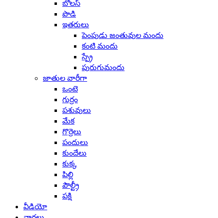
బోలస్
పొడి
ఇతరులు
పెంపుడు జంతువుల మందు
కంటి మందు
స్ప్రే
పురుగుమందు
జాతుల వారీగా
ఒంటె
గుర్రం
పశువులు
మేక
గొర్రెలు
పందులు
కుందేలు
కుక్క
పిల్లి
పౌల్ట్రీ
పక్షి
వీడియో
వార్తలు