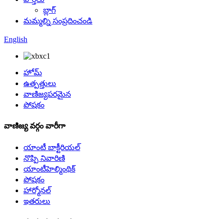
బ్లాగ్
మమ్మల్ని సంప్రదించండి
English
హోమ్
ఉత్పత్తులు
వాణిజ్యపరమైన
పోషకం
వాణిజ్య వర్గం వారీగా
యాంటీ బాక్టీరియల్
నొప్పి నివారిణి
యాంటీహెల్మింథిక్
పోషకం
హార్మోనల్
ఇతరులు