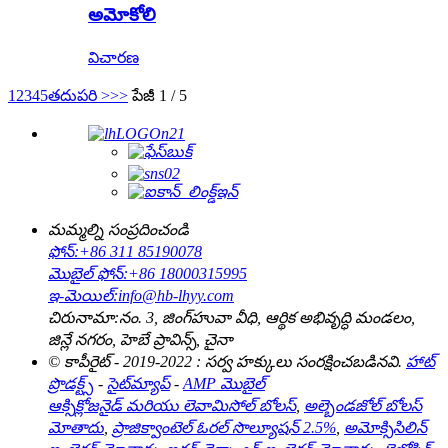
అమోకోలి
విచారణ
1
2
3
4
5
తదుపరి >
>>
పేజీ 1 / 5
మమ్మల్ని సంప్రదించండి
ఫోన్:
+86 311 85190078
మొబైల్ ఫోన్:
+86 18000315995
ఇ-మెయిల్:
info@hb-lhyy.com
చిరునామా:
నం. 3, జింగ్‌హువా వీధి, ఆర్థిక అభివృద్ధి మండలం,
జిన్లే నగరం, హెబే ప్రావిన్స్, చైనా
© కాపీరైట్ - 2019-2022 : సర్వ హక్కులు సంరక్షించబడినవి.
హాట్
ప్రొడక్ట్స్
-
సైట్‌మ్యాప్
-
AMP మొబైల్
ఆక్సిక్లోజనైడ్ మరియు లెవామిసోల్ బోలస్
,
అల్బెండజోల్ బోలస్
మోతాదు
,
ప్రాజిక్వాంటెల్ ఓరల్ సొల్యూషన్ 2.5%
,
అమోక్సిసిలిన్