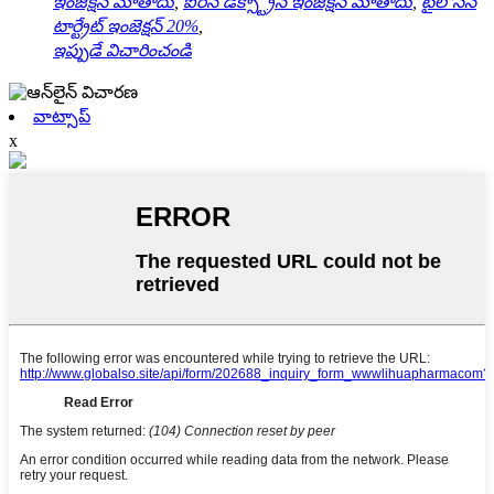
ఇంజెక్షన్ మోతాదు
,
ఐరన్ డెక్స్ట్రాన్ ఇంజెక్షన్ మోతాదు
,
టైలోసిన్
టార్ట్రేట్ ఇంజెక్షన్ 20%
,
ఇప్పుడే విచారించండి
వాట్సాప్
x