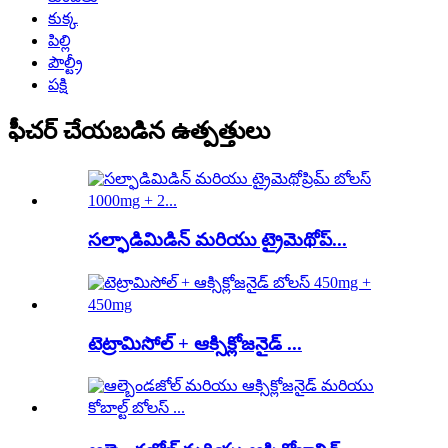
కుక్క
పిల్లి
పౌల్ట్రీ
పక్షి
ఫీచర్ చేయబడిన ఉత్పత్తులు
సల్ఫాడిమిడిన్ మరియు ట్రైమెథోప్...
టెట్రామిసోల్ + ఆక్సిక్లోజనైడ్ ...