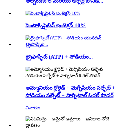
ఆల్బెండజోల్ మరియు ఆక్సిక్లోజానిడ్...
పెంటాక్సిఫైలిన్ ఇంజెక్షన్ 10%
ట్రైఫాస్ఫేట్ (ATP) + సోడియం...
అమ్మోనియం క్లోరైడ్ + మెగ్నీషియం సల్ఫేట్ +
సోడియం సల్ఫేట్ + సార్బిటాల్ ఓరల్ పౌడర్
విచారణ