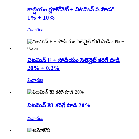
కాల్షియం గ్లూకోనేట్ + విటమిన్ సి పౌడర్
1% + 10%
విచారణ
విటమిన్ E + సోడియం సెలెనైట్ కరిగే పొడి
20% + 0.2%
విచారణ
విటమిన్ కె3 కరిగే పొడి 20%
విచారణ