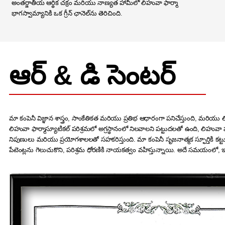
అంతర్జాతీయ ఆర్థిక చక్రం మరియు నాణ్యత హామీలో లిహువా ఫార్మా
భాగస్వామ్యానికి ఒక గ్రీన్ ఛానెల్‌ను తెరిచింది.
ఆర్ & డి సెంటర్
మా కంపెనీ విజ్ఞాన శాస్త్రం, సాంకేతికత మరియు ప్రతిభ ఆధారంగా పనిచేస్తుంది, మరియు లి
లిహువా ఫార్మాస్యూటికల్ పరిశ్రమలో అగ్రస్థానంలో నిలవాలని పట్టుదలతో ఉంది, లిహువా
నిపుణులు మరియు ప్రయోగశాలలతో సహకరిస్తుంది. మా కంపెనీ సృజనాత్మక స్ఫూర్తికి క
పేటెంట్లను గెలుచుకొని, పరిశ్రమ ధోరణికి నాయకత్వం వహిస్తున్నాయి. అదే సమయంలో, ఇది 