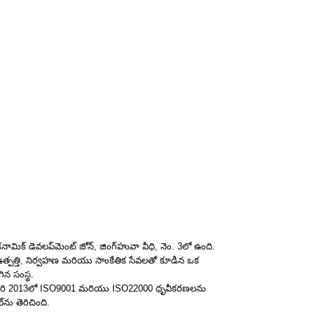
 ఎకనామిక్ డెవలప్‌మెంట్ జోన్, జింగ్‌హువా వీధి, నెం. 3లో ఉంది.
 ఉత్పత్తి, నిర్వహణ మరియు సాంకేతిక సేవలతో కూడిన ఒక
ిన సంస్థ.
 ఫిబ్రవరి 2013లో ISO9001 మరియు ISO22000 ధృవీకరణలను
‌ను తెరిచింది.