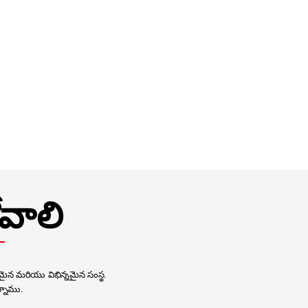
వాలి
బలమైన మరియు విభిన్నమైన సంస్థ.
్నాము.