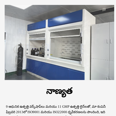
నాణ్యత
9 ఆధునిక ఉత్పత్తి వర్క్‌షాప్‌లు మరియు 11 GMP ఉత్పత్తి లైన్‌లతో, మా కంపెనీ
ఫిబ్రవరి 2013లో ISO9001 మరియు ISO22000 ధృవీకరణలను పొందింది, ఇది