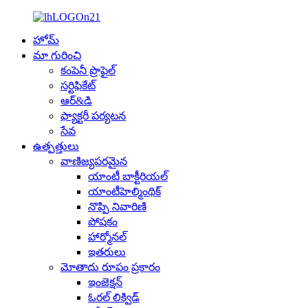
హోమ్
మా గురించి
కంపెనీ ప్రొఫైల్
సర్టిఫికేట్
ఆర్&డి
ఫ్యాక్టరీ పర్యటన
సేవ
ఉత్పత్తులు
వాణిజ్యపరమైన
యాంటీ బాక్టీరియల్
యాంటీహెల్మింథిక్
నొప్పి నివారిణి
పోషకం
హార్మోనల్
ఇతరులు
మోతాదు రూపం ప్రకారం
ఇంజెక్షన్
ఓరల్ లిక్విడ్