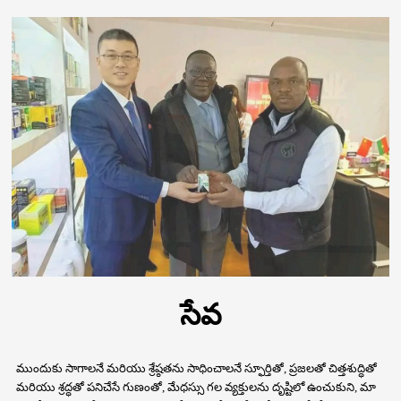
సేవ
ముందుకు సాగాలనే మరియు శ్రేష్ఠతను సాధించాలనే స్ఫూర్తితో, ప్రజలతో చిత్తశుద్ధితో
మరియు శ్రద్ధతో పనిచేసే గుణంతో, మేధస్సు గల వ్యక్తులను దృష్టిలో ఉంచుకుని, మా