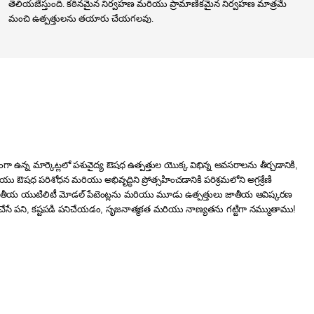
తెలియజేస్తుంది. కఠినమైన నిర్వహణ మరియు ప్రామాణికమైన నిర్వహణ మాత్రమే
మంచి ఉత్పత్తులను తయారు చేయగలవు.
్తంగా ఉన్న మార్కెట్లలో పశువైద్య ఔషధ ఉత్పత్తుల యొక్క విభిన్న అవసరాలను తీర్చడానికి,
ఔషధ పరిశోధన మరియు అభివృద్ధిని ప్రోత్సహించడానికి పరిశ్రమలోని అగ్రశ్రేణి
తులు జాతీయ యుటిలిటీ మోడల్ పేటెంట్లను మరియు మూడు ఉత్పత్తులు జాతీయ ఆవిష్కరణ
మదిగా చేసే పని, కష్టపడి పనిచేయడం, సృజనాత్మకత మరియు నాణ్యతను గట్టిగా నమ్ముతాము!