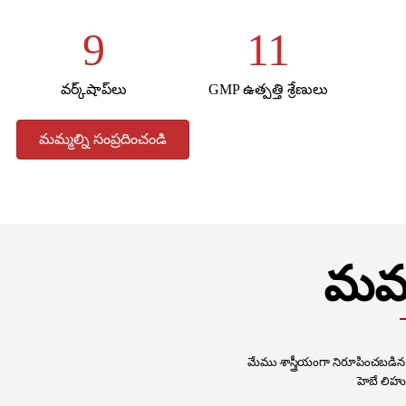
9
11
వర్క్‌షాప్‌లు
GMP ఉత్పత్తి శ్రేణులు
మమ్మల్ని సంప్రదించండి
మమ్
మేము శాస్త్రీయంగా నిరూపించబడిన 
హెబే లిహు