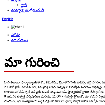
బ్లాగ్
మమ్మల్ని సంప్రదించండి
English
హోమ్
మా గురించి
మా గురించి
హెబీ లిహువా ఫార్మాస్యూటికల్ కో., లిమిటెడ్., చైనాలోని హెబీ ప్రావిన్స్, జిన్లే నగరం,
2003లో స్థాపించబడిన ఇది, పశువైద్య ఔషధ ఉత్పత్తుల పరిశోధన మరియు అభివృద్ధి,
అత్యాధునిక సమీకృత పశువైద్య ఔషధ సంస్థ మరియు ప్రావిన్షియల్ స్థాయి సమగ్రత కలిగ
9 ఆధునిక ఉత్పత్తి వర్క్‌షాప్‌లు మరియు 11 GMP ఉత్పత్తి లైన్‌లతో, మా కంపెనీ
పొందింది, ఇది అంతర్జాతీయ ఆర్థిక చక్రంలో లిహువా ఫార్మా పాల్గొనడానికి ఒక గ్రీన్ ఛానెల్