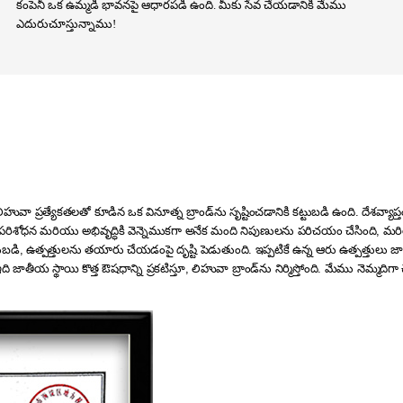
కంపెనీ ఒక ఉమ్మడి భావనపై ఆధారపడి ఉంది. మీకు సేవ చేయడానికి మేము
ఎదురుచూస్తున్నాము!
హువా ప్రత్యేకతలతో కూడిన ఒక వినూత్న బ్రాండ్‌ను సృష్టించడానికి కట్టుబడి ఉంది. దేశవ్యాప
 పరిశోధన మరియు అభివృద్ధికి వెన్నెముకగా అనేక మంది నిపుణులను పరిచయం చేసింది, మరియు 
ట్టుబడి, ఉత్పత్తులను తయారు చేయడంపై దృష్టి పెడుతుంది. ఇప్పటికే ఉన్న ఆరు ఉత్పత్
జాతీయ స్థాయి కొత్త ఔషధాన్ని ప్రకటిస్తూ, లిహువా బ్రాండ్‌ను నిర్మిస్తోంది. మేము నెమ్