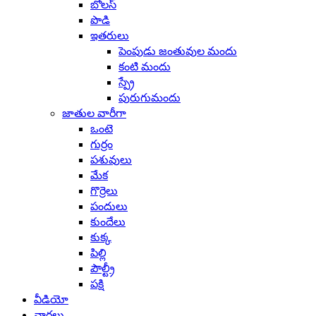
బోలస్
పొడి
ఇతరులు
పెంపుడు జంతువుల మందు
కంటి మందు
స్ప్రే
పురుగుమందు
జాతుల వారీగా
ఒంటె
గుర్రం
పశువులు
మేక
గొర్రెలు
పందులు
కుందేలు
కుక్క
పిల్లి
పౌల్ట్రీ
పక్షి
వీడియో
వార్తలు