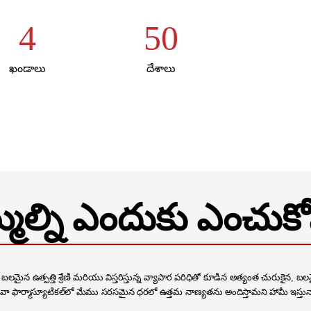
4
50
ఖండాలు
దేశాలు
మల్ని ఎందుకు ఎంచుకో
బలమైన ఉత్పత్తి శ్రేణి మరియు విస్తరిస్తున్న వ్యాపార పరిధితో కూడిన అత్యంత చురుకైన, 
వా ఫార్మాస్యూటికల్‌లో మేము సరసమైన ధరలో ఉత్తమ నాణ్యతను అందిస్తామని హామీ ఇస్తున