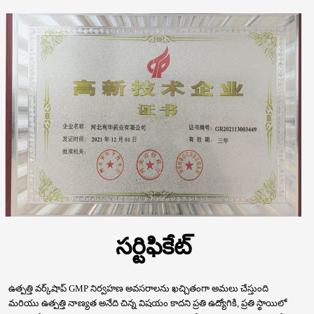
సర్టిఫికేట్
ఉత్పత్తి వర్క్‌షాప్ GMP నిర్వహణ అవసరాలను ఖచ్చితంగా అమలు చేస్తుంది
మరియు ఉత్పత్తి నాణ్యత అనేది చిన్న విషయం కాదని ప్రతి ఉద్యోగికి, ప్రతి స్థాయిలో